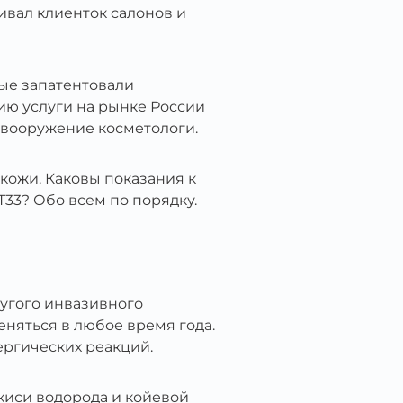
вал клиенток салонов и
ые запатентовали
ю услуги на рынке России
 вооружение косметологи.
кожи. Каковы показания к
33? Обо всем по порядку.
угого инвазивного
няться в любое время года.
ергических реакций.
киси водорода и койевой