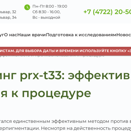
Пн-Пт 8:00 - 19:00
+7 (4722) 20-5
ьвар, 32
Сб 8:30 - 16:00,
ьвар, 34
Вс - выходной
уг
О нас
Наши врачи
Подготовка к исследованиям
Новос
АМ. ДЛЯ ВЫБОРА ДАТЫ И ВРЕМЕНИ ИСПОЛЬЗУЙТЕ КНОПКУ «ЗАП
эффективность и противопоказания к процедуре
г prx-t33: эффектив
я к процедуре
итался единственным эффективным методом против 
ерпигментации. Несмотря на действенность процеду