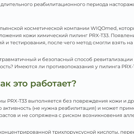
длительного реабилитационного периода насторажи
альянской косметической компании WIQOmed, котор
ожения кожи химический пилинг PRX-T33. Появлени
 и тестирования, после чего метод смогли взять на
травматичный и безопасный способ ревитализации 
сть? Имеются ли противопоказания у пилинга PRX-T
ак это работает?
ы PRX-T33 выполняется без повреждения кожи и др
 активность (не нужна реабилитация) и может приме
растов и не сопряжена с риском возникновения алл
концентрированной трихлоруксусной кислоты, пере