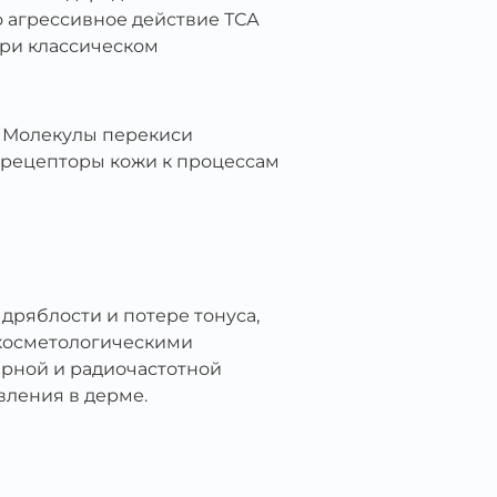
о агрессивное действие ТСА
при классическом
. Молекулы перекиси
 рецепторы кожи к процессам
дряблости и потере тонуса,
 косметологическими
ерной и радиочастотной
вления в дерме.