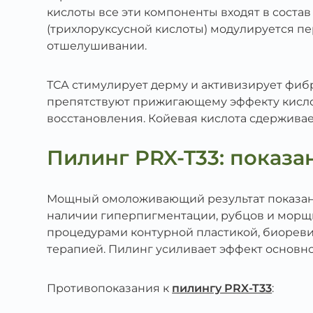
кислоты все эти компоненты входят в состав
(трихлоруксусной кислоты) модулируется пе
отшелушивании.
ТСА стимулирует дерму и активизирует фибр
препятствуют прижигающему эффекту кисло
восстановления. Койевая кислота сдержива
Пилинг PRX-T33: показа
Мощный омоложивающий результат показан п
наличии гиперпигментации, рубцов и морщи
процедурами контурной пластикой, биорев
терапией. Пилинг усиливает эффект основн
Противопоказания к
пилингу PRX-T33
: