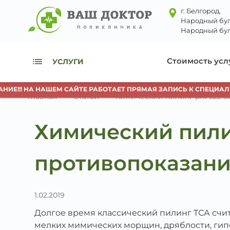
г. Белгород,
Народный бул
Народный бул
Стоимость усл
УСЛУГИ
!!! НА НАШЕМ САЙТЕ РАБОТАЕТ ПРЯМАЯ ЗАПИСЬ К СПЕЦИАЛИСТ
Главная
Статьи
Химический пилинг prx-t33: 
Химический пилин
противопоказани
1.02.2019
Долгое время классический пилинг ТСА сч
мелких мимических морщин, дряблости, гип