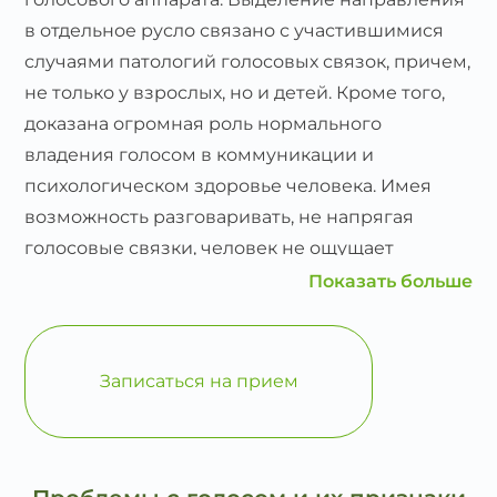
в отдельное русло связано с участившимися
случаями патологий голосовых связок, причем,
не только у взрослых, но и детей. Кроме того,
доказана огромная роль нормального
владения голосом в коммуникации и
психологическом здоровье человека. Имея
возможность разговаривать, не напрягая
голосовые связки, человек не ощущает
дискомфорта, чувства неуверенности,
Показать больше
подавленности и т.д.
Традиционно на прием к фониатру приходили
Записаться на прием
люди творческих профессий – певцы, артисты,
музыканты, а также педагоги, ведущие,
ораторы. Но как показывает практика,
пациенты вне этих сфер занятости