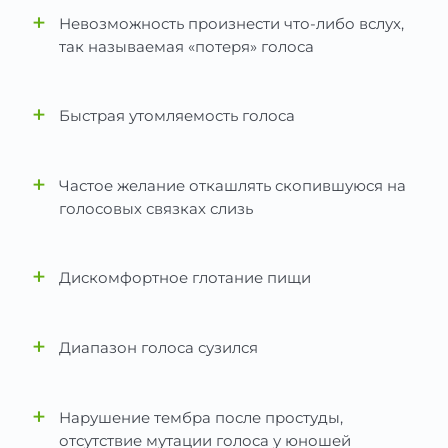
записаться на прием к фониатру, тем раньше
+
Невозможность произнести что-либо вслух,
удастся выявить причины нарушений и
так называемая «потеря» голоса
устранить их.
+
Быстрая утомляемость голоса
+
Частое желание откашлять скопившуюся на
голосовых связках слизь
+
Дискомфортное глотание пищи
+
Диапазон голоса сузился
+
Нарушение тембра после простуды,
отсутствие мутации голоса у юношей