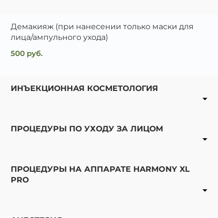
Демакияж (при нанесении только маски для
лица/ампульного ухода)
500 руб.
ИНЪЕКЦИОННАЯ КОСМЕТОЛОГИЯ
Биоревитализация
ПРОЦЕДУРЫ ПО УХОДУ ЗА ЛИЦОМ
Мезотерапия
Карбокситерапия
ПРОЦЕДУРЫ НА АППАРАТЕ HARMONY XL
Биоревитализация препаратом HYALUFORM
PRO
Lift booster 1,8%, 1,5мл.
2700 руб.
6500 руб.
Биорепарация
Мезотерапия кожи лица препаратом