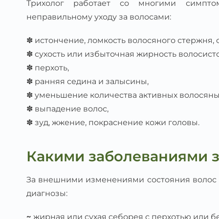
Трихолог работает со многими симпто
неправильному уходу за волосами:
✽ истончение, ломкость волосяного стержня, 
✽ сухость или избыточная жирность волосисто
✽ перхоть,
✽ ранняя седина и залысины,
✽ уменьшение количества активных волосяны
✽ выпадение волос,
✽ зуд, жжение, покраснение кожи головы.
Какими заболеваниями з
За внешними изменениями состояния волос
диагнозы:
~
жирная или сухая себорея с перхотью или бе