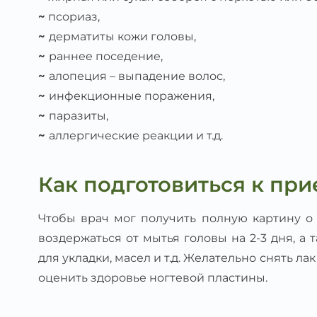
~
псориаз,
~
дерматиты кожи головы,
~
раннее поседение,
~
алопеция – выпадение волос,
~
инфекционные поражения,
~
паразиты,
~
аллергические реакции и т.д.
Как подготовиться к при
Чтобы врач мог получить полную картину о
воздержаться от мытья головы на 2-3 дня, а 
для укладки, масел и т.д. Желательно снять ла
оценить здоровье ногтевой пластины.