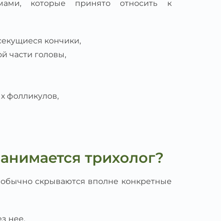
мами, которые принято относить к
секущиеся кончики,
й части головы,
х фолликулов,
анимается трихолог?
 обычно скрываются вполне конкретные
з нее,