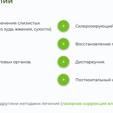
пии
менения слизистых
+
Склерозирующий
 зуда, жжения, сухости).
+
Восстановление 
+
овых органов.
Диспареуния.
+
Посткоитальный 
другими методами лечения (
лазерная коррекция вл