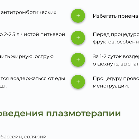
 антитромботических
+
Избегать приема
 2-2,5 л чистой питьевой
Перед процедуро
+
фруктов, особен
ичить жирную, острую
За 1-2 суток воз
+
отдохнуть, выспат
тся воздержаться от еды
Процедуру прово
+
ды.
менструации.
оведения плазмотерапии
 бассейн, солярий.