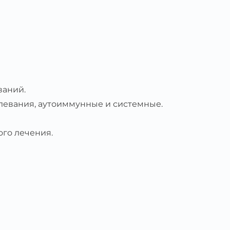
ваний.
олевания, аутоиммунные и системные.
ого лечения.