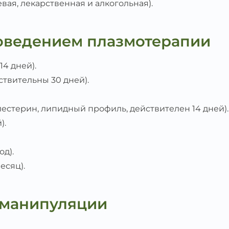
ая, лекарственная и алкогольная).
оведением плазмотерапии
4 дней).
ствительны 30 дней).
лестерин, липидный профиль, действителен 14 дней).
).
од).
есяц).
 манипуляции