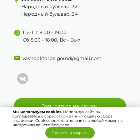
идет заживление. Если устанавливали грудные
Народный бульвар, 32
импланты, пластический хирург оценивает,
Народный бульвар, 34
какое положение они заняли.
Пн-Пт 8:00 - 19:00
✅ Проведение инвазивного забора
Сб 8:30 - 16:00, Вс - Вых
биоматериала
. Сонография позволяет
визуализировать новообразование при
vashdoktorbelgorod@gmail.com
проведении пункции или биопсии.
В каких случаях
требуется УЗИ молочных
желез?
Записаться на прием
Мы используем cookies.
Используя сайт, вы
соглашаетесь с
обработкой данных
с целью сбора
аналитики. Cookies можно отключить в любой момент в
На УЗ-диагностику груди могут направить
© 2021 Ваш Доктор. Все права защищены.
настройках вашего браузера.
различные специалисты: терапевт, маммолог,
Принять и закрыть