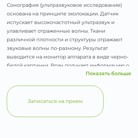
Сонография (ультразвуковое исследование)
основана на принципе эхолокации. Датчик
испускает высокочастотный ультразвук и
улавливает отраженные волны. Ткани
различной плотности и структуры отражают
звуковые волны по-разному. Результат
выводится на монитор аппарата в виде черно-
белой картинки. Врач получает информацию о
Показать больше
состоянии груди, регионарных лимфатических
узлов, положении грудного импланта в
режиме реального времени.
Записаться на прием
На изображении видны железистая и жировая
ткань груди, маммолог – узист может оценить
их соотношение и рассмотреть состояние
железы. Также на изображении видны кожа,