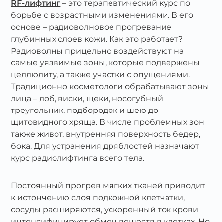
RF-ли
фтинг
– это терапевтический курс по
борьбе с возрастными изменениями. В его
основе – радиоволновое прогревание
глубинных слоев кожи. Как это работает?
Радиоволны прицельно воздействуют на
самые уязвимые зоны, которые подвержены
целлюлиту, а также участки с опущениями.
Традиционно косметологи обрабатывают зоны
лица – лоб, виски, щеки, носогубный
треугольник, подбородок и шею до
щитовидного хряща. В числе проблемных зон
также живот, внутренняя поверхность бедер,
бока. Для устранения дряблостей назначают
курс радиолифтинга всего тела.
Постоянный прогрев мягких тканей приводит
к истончению слоя подкожной клетчатки,
сосуды расширяются, ускоренный ток крови
интенсифицирует обмен веществ в клетках. Но