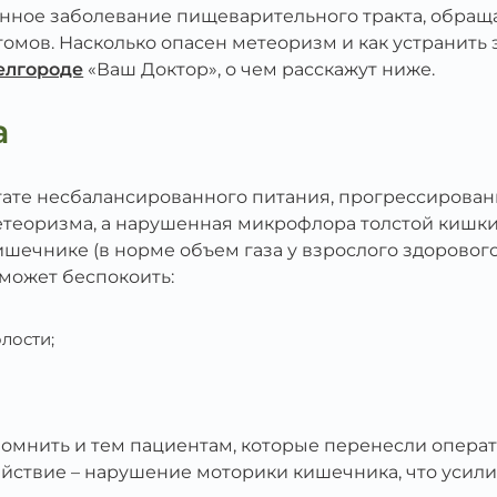
нное заболевание пищеварительного тракта, обраща
мов. Насколько опасен метеоризм и как устранить 
елгороде
«Ваш Доктор», о чем расскажут ниже.
а
тате несбалансированного питания, прогрессирован
метеоризма, а нарушенная микрофлора толстой кишк
шечнике (в норме объем газа у взрослого здоровог
 может беспокоить:
лости;
помнить и тем пациентам, которые перенесли опера
йствие – нарушение моторики кишечника, что усил