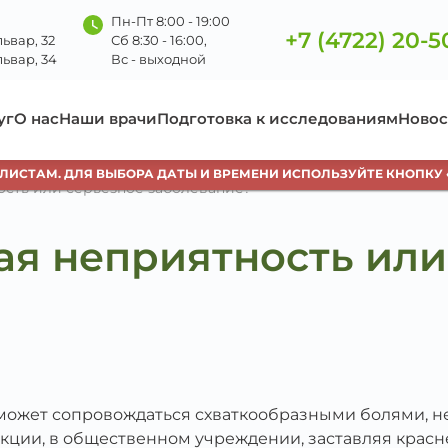
Пн-Пт 8:00 - 19:00
+7 (4722) 20-5
ьвар, 32
Сб 8:30 - 16:00,
ьвар, 34
Вс - выходной
уг
О нас
Наши врачи
Подготовка к исследованиям
Новос
СТАМ. ДЛЯ ВЫБОРА ДАТЫ И ВРЕМЕНИ ИСПОЛЬЗУЙТЕ КНОПКУ «З
ость или серьезное заболевание?
ая неприятность или
 может сопровождаться схваткообразными болями, не
екции, в общественном учреждении, заставляя красне