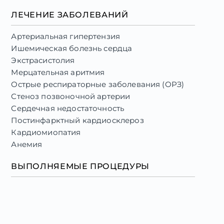
2016
ЛЕЧЕНИЕ ЗАБОЛЕВАНИЙ
Кардиология Кардиология
Циклы переподготовки
Артериальная гипертензия
Ишемическая болезнь сердца
Белгородский государственный
Экстрасистолия
национальный исследовательский
Мерцательная аритмия
университет
Острые респираторные заболевания (ОРЗ)
2017
Стеноз позвоночной артерии
Терапия Терапия
Сердечная недостаточность
Интернатура
Постинфарктный кардиосклероз
Кардиомиопатия
Белгородский государственный
Анемия
национальный исследовательский
университет
ВЫПОЛНЯЕМЫЕ ПРОЦЕДУРЫ
2019
Клиническая фармакология Клиническая
фармакология
Ординатура