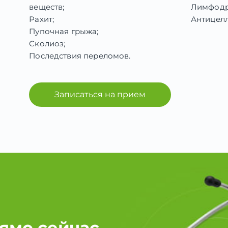
веществ;
Лимфодр
Рахит;
Антицел
Пупочная грыжа;
Сколиоз;
Последствия переломов.
Записаться на прием
ямо сейчас