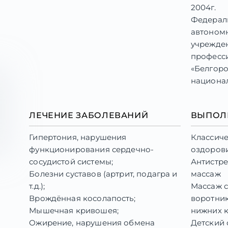
2004г.
Федерал
автоном
учрежде
професс
«Белгор
национа
универси
Специал
ЛЕЧЕНИЕ ЗАБОЛЕВАНИЙ
ВЫПОЛ
массаж»,2
Гипертония, нарушения
Классиче
функционирования сердечно-
оздоров
сосудистой системы;
Антистр
Болезни суставов (артрит, подагра и
массаж
т.д.);
Массаж 
Врождённая косолапость;
воротник
Мышечная кривошея;
нижних 
Ожирение, нарушения обмена
Детский