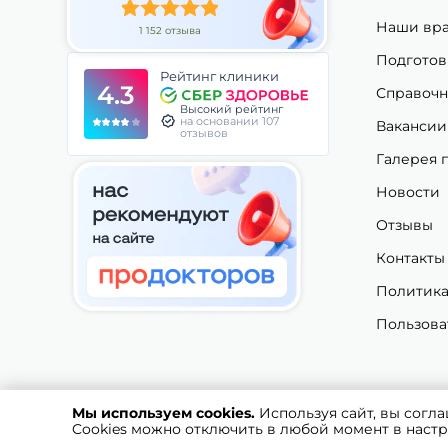
Наши вр
1 152 отзыва
Подготов
Рейтинг клиники
4.3
Справочн
Высокий рейтинг
на основании 107
Вакансии
отзывов
Галерея 
Новости
Отзывы
Контакты
Политика
Пользова
Мы используем cookies.
Используя сайт, вы согл
© 2021 Ваш Доктор. Все права защищены.
Ваш Доктор
Cookies можно отключить в любой момент в настр