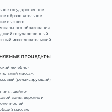
ьное государственное
ное образовательное
ние высшего
ионального образования
одский государственный
льный исследовательский
тет»
ьность: «Медицинский
НЯЕМЫЕ ПРОЦЕДУРЫ
021г.
ский лечебно-
ительный массаж
ессовый (релаксирующий)
спины, шейно-
овой зоны, верхних и
конечностей
 общий массаж