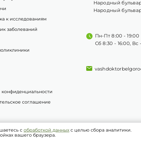
Народный бульвар
ачи
Народный бульвар
ка к исследованиям
ик заболеваний
Пн-Пт 8:00 - 19:00
Сб 8:30 - 16:00, Вс
поликлиники
vashdoktorbelgor
 конфиденциальности
тельское соглашение
ашаетесь с
обработкой данных
с целью сбора аналитики.
 это частная поликлиника в Белгороде, которой можно дов
ойках вашего браузера.