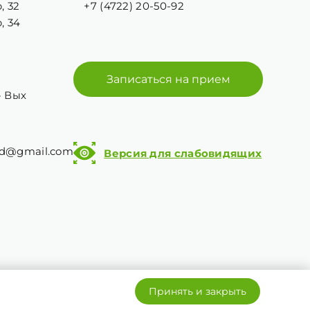
, 32
+7 (4722) 20-50-92
, 34
Записаться на прием
 - Вых
od@gmail.com
Версия для слабовидящих
ерять.
Принять и закрыть