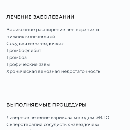
образовательное учреждение высшего
профессионального образования
ЛЕЧЕНИЕ ЗАБОЛЕВАНИЙ
«Белгородский государственный
национальный исследовательский
Варикозное расширение вен верхних и
университет»
нижних конечностей
Специальность: «Ультразвуковая
Сосудистые «звездочки»
диагностика» , 2020г.
Тромбофлебит
Федеральное Государственное автономное
Тромбоз
образовательное учреждение высшего
Трофические язвы
образования "Белгородский
Хроническая венозная недостаточность
государственный национальный
исследовательский университет"
Специальность: «Хирургия», 2020г.
ВЫПОЛНЯЕМЫЕ ПРОЦЕДУРЫ
Лазерное лечение варикоза методом ЭВЛО
Склеротерапия сосудистых «звездочек»