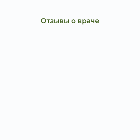
Отзывы о враче
Петр Валентинович Ч.
Так хочется выразить Вам огромную благодарность
начиная с Ваших администраторов и особое
внимание доктора Коломыцева, его терпение с
инвалидами и обслуживание, и быть самым