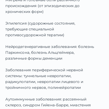
университет
происхождения (от эпизодических до
хронических форм)
2015
Неврология
Эпилепсия (судорожные состояния,
Интернатура
требующие специальной
Воронежский Государственный
противосудорожной терапии)
Медицинский Университет им. Н.Н. Бурденко
Нейродегенеративные заболевания: болезнь
2020
Паркинсона, болезнь Альцгеймера,
Неврология
различные формы деменции
Повышение квалификации
Заболевания периферической нервной
2020
системы: туннельные невропатии,
Функциональная диагностика
радикулопатии, невропатии лицевого и
Повышение квалификации
тройничного нервов, полинейропатии
Повышение квалификации
Аутоиммунные заболевания: рассеянный
2017
склероз, синдром Гийена-Барре, миастения
«Вопросы профпатологии и организация