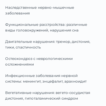
профилактических медицинских осмотров»,
Наследственные нервно-мышечные
ФГАОУ ВПО «Белгородский государственный
заболевания
национальный исследовательский
университет»
Функциональные расстройства: различные
виды головокружений, нарушения сна
2018
«Medical taping (медицинское
Двигательные нарушения: тремор, дистония,
тейпирование)»
тики, спастичность
2018
Остеохондроз с неврологическими
«Головокружение и нарушение равновесия»,
осложнениями
Всероссийский УНМЦ по непрерывному
медицинскому и фармацевтическому
Инфекционные заболевания нервной
образованию
системы: менингит, энцефалит, арахноидит
Вегетативные нарушения: вегето-сосудистая
дистония, гипоталамический синдром