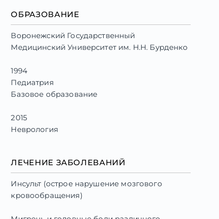
ОБРАЗОВАНИЕ
Воронежский Государственный
Медицинский Университет им. Н.Н. Бурденко
1994
Педиатрия
Базовое образование
2015
Неврология
Циклы переподготовки
ЛЕЧЕНИЕ ЗАБОЛЕВАНИЙ
2015
Функциональная диагностика
Инсульт (острое нарушение мозгового
Циклы переподготовки
кровообращения)
Белгородский государственный
национальный исследовательский
Мигрень и головные боли различного