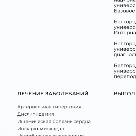
универси
Базовое 
Белгоро
универси
Интернат
Белгоро
универс
диагност
Белгоро
универс
переподг
ЛЕЧЕНИЕ ЗАБОЛЕВАНИЙ
ВЫПОЛ
Артериальная гипертония
Дислипидемия
Ишемическая болезнь сердца
Инфаркт миокарда
Нестабильная стенокардия