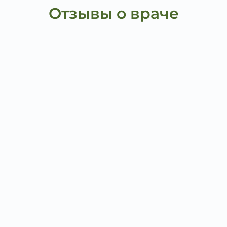
Отзывы о враче
вполне обыкновенным, не избирательным: боли в области с
Внимание, с которым врач отнеслась к моему состоянию, вд
произвели самое благоприятное впечатление.
ение необходимых анализов​, убедительный комментарий и
тоятельно и, насколько могу судить, без излишеств или ч
сть – прекрасный, доброжелательный врач, к которому хоч