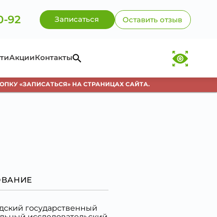
0-92
Записаться
Оставить отзыв
ти
Акции
Контакты
«ЗАПИСАТЬСЯ» НА СТРАНИЦАХ САЙТА.
ВНИМ
ОВАНИЕ
дский государственный
льный исследовательский