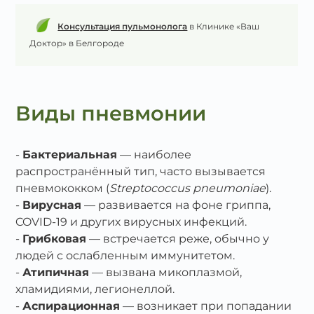
Консультация пульмонолога
в Клинике «Ваш
Доктор» в Белгороде
Виды пневмонии
Бактериальная
— наиболее
распространённый тип, часто вызывается
пневмококком (
Streptococcus pneumoniae
).
Вирусная
— развивается на фоне гриппа,
COVID‑19 и других вирусных инфекций.
Грибковая
— встречается реже, обычно у
людей с ослабленным иммунитетом.
Атипичная
— вызвана микоплазмой,
хламидиями, легионеллой.
Аспирационная
— возникает при попадании