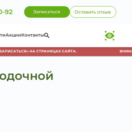
0-92
Записаться
Оставить отзыв
ти
Акции
Контакты
ПИСАТЬСЯ» НА СТРАНИЦАХ САЙТА.
ВНИМАНИ
родочной