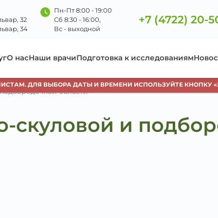
Пн-Пт 8:00 - 19:00
+7 (4722) 20-5
ьвар, 32
Сб 8:30 - 16:00,
ьвар, 34
Вс - выходной
уг
О нас
Наши врачи
Подготовка к исследованиям
Новос
СТАМ. ДЛЯ ВЫБОРА ДАТЫ И ВРЕМЕНИ ИСПОЛЬЗУЙТЕ КНОПКУ «ЗА
 подбородочной области
о-скуловой и подбо