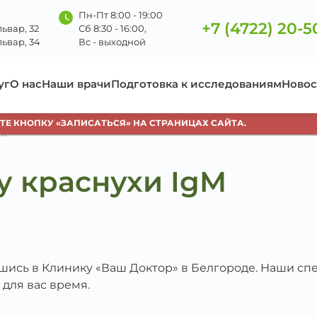
Пн-Пт 8:00 - 19:00
+7 (4722) 20-5
ьвар, 32
Сб 8:30 - 16:00,
ьвар, 34
Вс - выходной
уг
О нас
Наши врачи
Подготовка к исследованиям
Новос
 КНОПКУ «ЗАПИСАТЬСЯ» НА СТРАНИЦАХ САЙТА.
gM
у краснухи IgM
вшись в Клинику «Ваш Доктор» в Белгороде. Наши с
 для вас время.