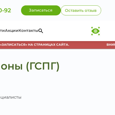
0-92
Записаться
Оставить отзыв
ти
Акции
Контакты
АПИСАТЬСЯ» НА СТРАНИЦАХ САЙТА.
ВНИМАН
оны (ГСПГ)
пециалисты