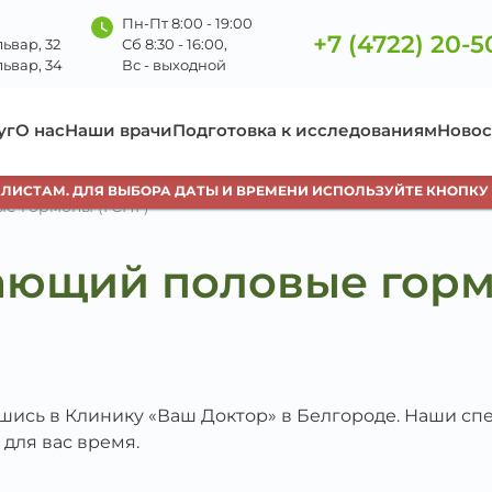
Пн-Пт 8:00 - 19:00
+7 (4722) 20-5
ьвар, 32
Сб 8:30 - 16:00,
ьвар, 34
Вс - выходной
уг
О нас
Наши врачи
Подготовка к исследованиям
Новос
СТАМ. ДЛЯ ВЫБОРА ДАТЫ И ВРЕМЕНИ ИСПОЛЬЗУЙТЕ КНОПКУ «З
е гормоны (ГСПГ)
ающий половые горм
вшись в Клинику «Ваш Доктор» в Белгороде. Наши с
 для вас время.