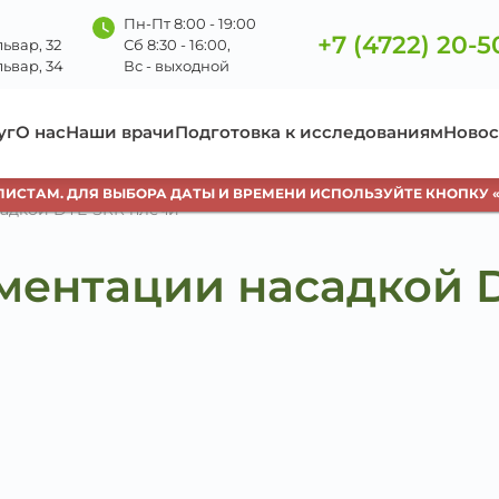
Пн-Пт 8:00 - 19:00
+7 (4722) 20-5
ьвар, 32
Сб 8:30 - 16:00,
ьвар, 34
Вс - выходной
уг
О нас
Наши врачи
Подготовка к исследованиям
Новос
СТАМ. ДЛЯ ВЫБОРА ДАТЫ И ВРЕМЕНИ ИСПОЛЬЗУЙТЕ КНОПКУ «ЗА
адкой DYE-SRR плечи
ментации насадкой 