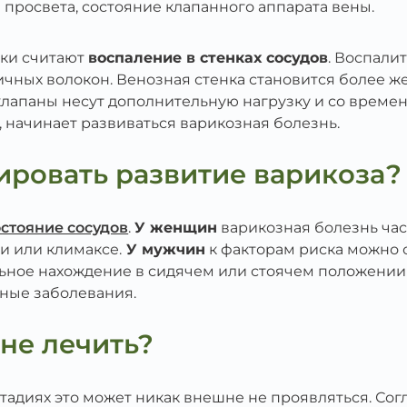
 просвета, состояние клапанного аппарата вены.
ки считают
воспаление в стенках сосудов
. Воспали
ных волокон. Венозная стенка становится более же
 клапаны несут дополнительную нагрузку и со време
начинает развиваться варикозная болезнь.
ировать развитие варикоза?
стояние сосудов
.
У женщин
варикозная болезнь час
и или климаксе.
У мужчин
к факторам риска можно 
ельное нахождение в сидячем или стоячем положени
ные заболевания.
 не лечить?
стадиях это может никак внешне не проявляться. Сог