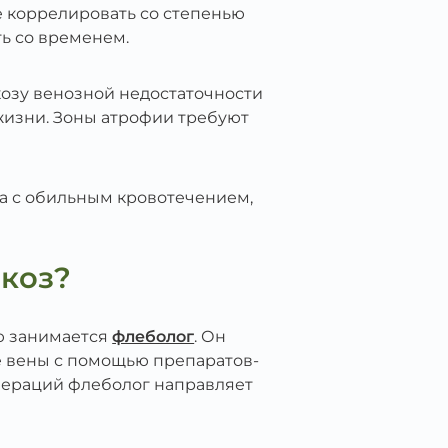
е коррелировать со степенью
ть со временем.
козу венозной недостаточности
жизни. Зоны атрофии требуют
а с обильным кровотечением,
икоз?
ю занимается
флеболог
. Он
е вены с помощью препаратов-
операций флеболог направляет