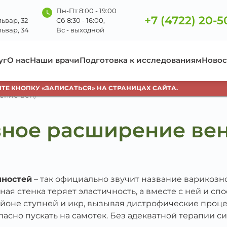
Пн-Пт 8:00 - 19:00
+7 (4722) 20-5
ьвар, 32
Сб 8:30 - 16:00,
ьвар, 34
Вс - выходной
уг
О нас
Наши врачи
Подготовка к исследованиям
Новос
ПКУ «ЗАПИСАТЬСЯ» НА СТРАНИЦАХ САЙТА.
В
ение вен)
зное расширение вен
чностей
– так официально звучит название варикозно
ая стенка теряет эластичность, а вместе с ней и сп
 районе ступней и икр, вызывая дистрофические проц
пасно пускать на самотек. Без адекватной терапии 