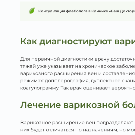
Консультация флеболога в Клинике «Ваш Доктор
Как диагностируют вар
Для первичной диагностики врачу достаточн
тяжей уже указывает на хроническое забол
варикозного расширения вен и составления
режимах: допплерография, дуплексное скани
коагулограмму. Так врач оценивает вероятн
Лечение варикозной бо
Варикозное расширение вен подразделяют на
них будет отличаться по назначениям, но м