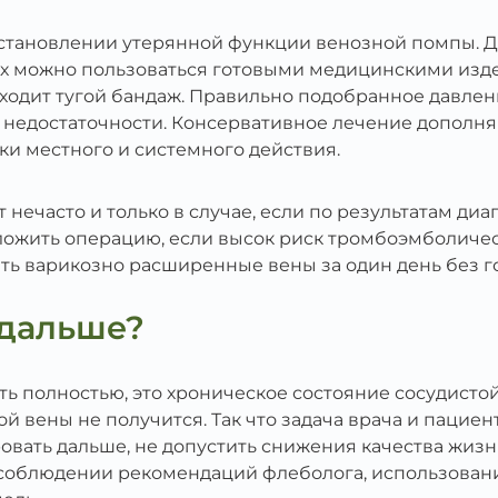
сстановлении утерянной функции венозной помпы. 
х можно пользоваться готовыми медицинскими издел
ходит тугой бандаж. Правильно подобранное давлен
 недостаточности. Консервативное лечение дополн
и местного и системного действия.
нечасто и только в случае, если по результатам диа
дложить операцию, если высок риск тромбоэмболич
ь варикозно расширенные вены за один день без г
 дальше?
 полностью, это хроническое состояние сосудистой 
 вены не получится. Так что задача врача и пациен
овать дальше, не допустить снижения качества жизн
и соблюдении рекомендаций флеболога, использован