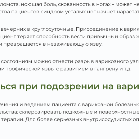
ломота, ноющая боль, скованность в ногах – может н
ства пациентов синдром усталых ног начнет нараста
 вечерних в круглосуточные. Присоединение к вари
пациент теряет способность вести привычный образ 
и превращается в незаживающую язву.
состояниям можно отнести разрыв варикозного узл
 трофической язвы с развитием в гангрену и т.д.
ься при подозрении на вар
ечения и ведением пациента с варикозной болезнь
льства: склерозировать подкожные и поверхностны
й терапии. Для более серьезных внутрисосудистых 