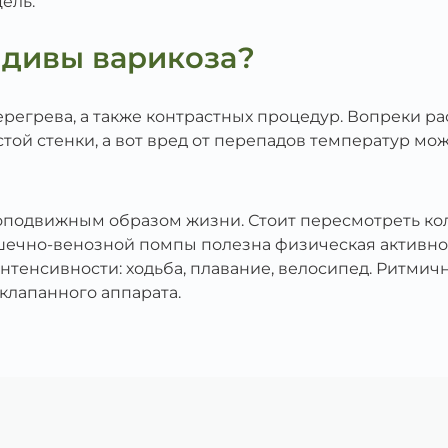
ель.
идивы варикоза?
ерегрева, а также контрастных процедур. Вопреки р
стой стенки, а вот вред от перепадов температур м
лоподвижным образом жизни. Стоит пересмотреть кол
ечно-венозной помпы полезна физическая активнос
тенсивности: ходьба, плавание, велосипед. Ритми
лапанного аппарата.