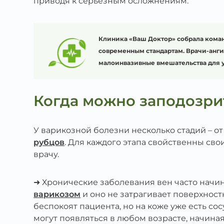
приводя к серьезным осложнениям.
Клиника «Ваш Доктор» собрала коман
современным стандартам. Врачи-ангио
малоинвазивные вмешательства для 
Когда можно заподозри
У варикозной болезни несколько стадий – о
рубцов
. Для каждого этапа свойственны сво
врачу.
➜ Хронические заболевания вен часто начи
варикозом
и оно не затрагивает поверхнос
беспокоят пациента, но на коже уже есть со
могут появляться в любом возрасте, начина