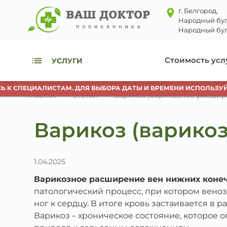
г. Белгород,
Народный бул
Народный бул
Стоимость усл
УСЛУГИ
ЕЦИАЛИСТАМ. ДЛЯ ВЫБОРА ДАТЫ И ВРЕМЕНИ ИСПОЛЬЗУЙТЕ КНО
Главная
Статьи
Варикоз (варикозное расшир
Варикоз (варико
1.04.2025
Варикозное расширение вен нижних коне
патологический процесс, при котором венозн
ног к сердцу. В итоге кровь застаивается в
Варикоз – хроническое состояние, которое о