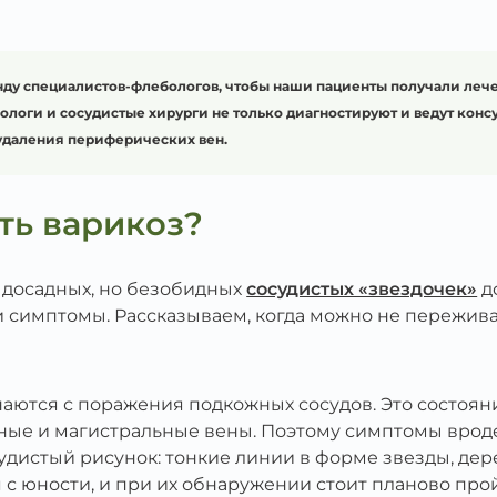
ду специалистов-флебологов, чтобы наши пациенты получали лече
логи и сосудистые хирурги не только диагностируют и ведут конс
удаления периферических вен.
ть варикоз?
т досадных, но безобидных
сосудистых «звездочек»
д
и симптомы. Рассказываем, когда можно не переживать
наются с поражения подкожных сосудов. Это состоя
тные и магистральные вены. Поэтому симптомы вроде
судистый рисунок: тонкие линии в форме звезды, де
я с юности, и при их обнаружении стоит планово пр