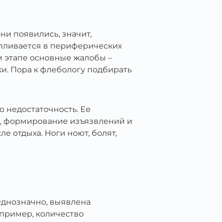
ни появились, значит,
апливается в периферических
м этапе основные жалобы –
ки. Пора к флебологу подбирать
 недостаточность. Ее
н, формирование изъязвлений и
 отдыха. Ноги ноют, болят,
Однозначно, выявлена
апример, количество