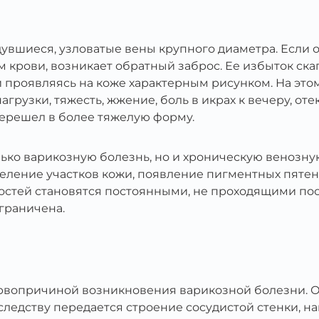
увшиеся, узловатые вены крупного диаметра. Если о
м крови, возникает обратный заброс. Ее избыток ск
 и проявляясь на коже характерным рисунком. На это
рузки, тяжесть, жжение, боль в икрах к вечеру, оте
перешел в более тяжелую форму.
ько варикозную болезнь, но и хроническую венозную
еление участков кожи, появление пигментных пяте
стей становятся постоянными, не проходящими после
граничена.
первопричиной возникновения варикозной болезни. 
аследству передается строение сосудистой стенки, н